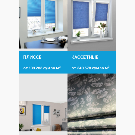
ПЛИССЕ
КАССЕТНЫЕ
2
2
от 139 282 сум за м
от 240 578 сум за м