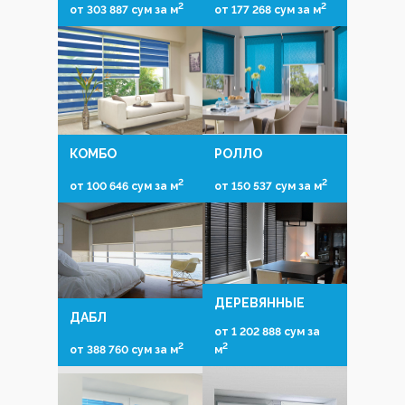
2
2
от 303 887 сум за м
от 177 268 сум за м
КОМБО
РОЛЛО
2
2
от 100 646 сум за м
от 150 537 сум за м
ДЕРЕВЯННЫЕ
ДАБЛ
от 1 202 888 сум за
2
2
от 388 760 сум за м
м