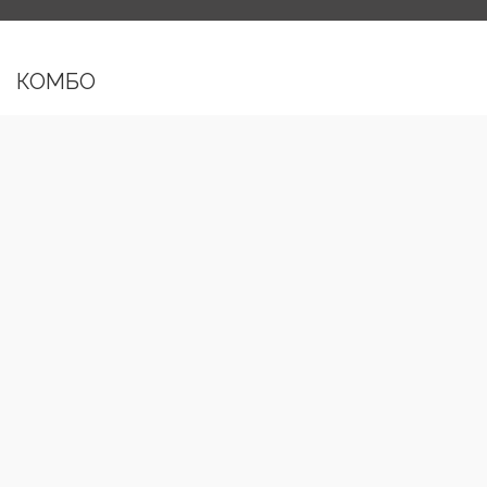
КОМБО
РОЛЛО
ДАБЛ
КАССЕТНЫЕ
МИНИ
ГОРИЗОНТАЛЬНЫЕ ЖАЛЮЗИ
ДЕРЕВЯННЫЕ
ПЛИССЕРОВАННЫЕ ЖАЛЮЗИ