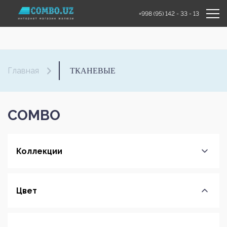
+998 (95) 142 - 33 - 13
ТКАНЕВЫЕ
Главная
COMBO
Коллекции
Цвет
белый
(11)
зеленный
(4)
молочный
(3)