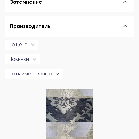
Затемнение
комбинированный
(15)
коричневый
(168)
фиолетовый
(5)
50%
(36)
50%
(36)
50%
(36)
50%
(36)
50%
(36)
Производитель
бежевый
(40)
голубой
(2)
серый
(140)
телесный
(2)
50%
(36)
50%
(36)
50%
(36)
50%
(36)
50%
(36)
бордовый
(1)
бирюзовый
(3)
синий
(3)
оранжевый
(3)
По цене
Турция
(159)
Турция
(159)
Турция
(159)
Турция
(159)
50%
(36)
50%
(36)
75%
(207)
50%
(36)
50%
(36)
черный
(4)
сиреневый
(3)
капучино
(29)
кофейный
(17)
Новинки
Турция
(159)
Турция
(159)
Турция
(159)
Турция
(159)
50%
(36)
50%
(36)
50%
(36)
75%
(207)
50%
(36)
темно-серый
(1)
темно-коричневый
(1)
серебро
(1)
По наименованию
Турция
(159)
Турция
(159)
Турция
(159)
Турция
(159)
75%
(207)
75%
(207)
50%
(36)
75%
(207)
75%
(207)
золотой
(5)
хаки
(4)
красный
(4)
зеленый
(2)
Турция
(159)
Турция
(159)
Турция
(159)
Турция
(159)
50%
(36)
75%
(207)
75%
(207)
75%
(207)
90%
(229)
желтый
(1)
Турция
(159)
Турция
(159)
Турция
(159)
Турция
(159)
90%
(229)
90%
(229)
90%
(229)
90%
(229)
90%
(229)
Турция
(159)
Турция
(159)
Турция
(159)
Турция
(159)
90%
(229)
90%
(229)
90%
(229)
90%
(229)
90%
(229)
Турция
(159)
Турция
(159)
Турция
(159)
Турция
(159)