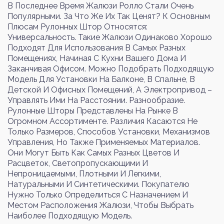
В Последнее Время Жалюзи Ролло Стали Очень
Популярными. За Что Же Их Так Ценят? К Основным
Плюсам Рулонных Штор Относятся:
Универсальность. Такие Жалюзи Одинаково Хорошо
Войти
Регистрация
Подходят Для Использования В Самых Разных
Помещениях, Начиная С Кухни Вашего Дома И
Заканчивая Офисом. Можно Подобрать Подходящую
Номер телефона или почта
Модель Для Установки На Балконе, В Спальне, В
Детской И Офисных Помещений, А Электропривод –
Управлять Ими На Расстоянии. Разнообразие.
Рулонные Шторы Представлены На Рынке В
Огромном Ассортименте. Различия Касаются Не
Пароль
Только Размеров, Способов Установки, Механизмов
Управления, Но Также Применяемых Материалов.
Они Могут Быть Как Самых Разных Цветов И
Расцветок, Светопропускающими И
Забыли пароль?
Непроницаемыми, Плотными И Легкими,
Натуральными И Синтетическими. Покупателю
Нужно Только Определиться С Назначением И
Местом Расположения Жалюзи, Чтобы Выбрать
Войти
Наиболее Подходящую Модель.