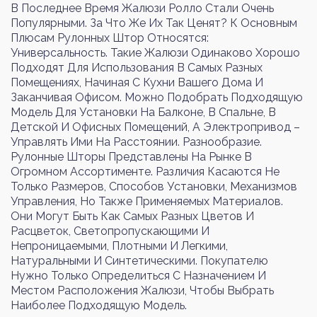
В Последнее Время Жалюзи Ролло Стали Очень
Популярными. За Что Же Их Так Ценят? К Основным
Плюсам Рулонных Штор Относятся:
Универсальность. Такие Жалюзи Одинаково Хорошо
Войти
Регистрация
Подходят Для Использования В Самых Разных
Помещениях, Начиная С Кухни Вашего Дома И
Заканчивая Офисом. Можно Подобрать Подходящую
Номер телефона или почта
Модель Для Установки На Балконе, В Спальне, В
Детской И Офисных Помещений, А Электропривод –
Управлять Ими На Расстоянии. Разнообразие.
Рулонные Шторы Представлены На Рынке В
Огромном Ассортименте. Различия Касаются Не
Пароль
Только Размеров, Способов Установки, Механизмов
Управления, Но Также Применяемых Материалов.
Они Могут Быть Как Самых Разных Цветов И
Расцветок, Светопропускающими И
Забыли пароль?
Непроницаемыми, Плотными И Легкими,
Натуральными И Синтетическими. Покупателю
Нужно Только Определиться С Назначением И
Местом Расположения Жалюзи, Чтобы Выбрать
Войти
Наиболее Подходящую Модель.