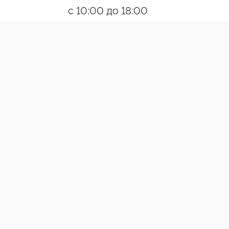
с 10:00 до 18:00
Пн-Пт
Ссылки
О компании
Контакты
Появились вопросы?
Позвони
Разработано:Creative Agency
ВЕРТИКАЛЬНЫЕ ЖАЛЮЗИ