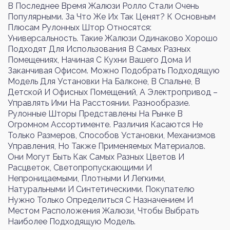
В Последнее Время Жалюзи Ролло Стали Очень
Популярными. За Что Же Их Так Ценят? К Основным
Плюсам Рулонных Штор Относятся:
Универсальность. Такие Жалюзи Одинаково Хорошо
Войти
Регистрация
Подходят Для Использования В Самых Разных
Помещениях, Начиная С Кухни Вашего Дома И
Заканчивая Офисом. Можно Подобрать Подходящую
Номер телефона или почта
Модель Для Установки На Балконе, В Спальне, В
Детской И Офисных Помещений, А Электропривод –
Управлять Ими На Расстоянии. Разнообразие.
Рулонные Шторы Представлены На Рынке В
Огромном Ассортименте. Различия Касаются Не
Пароль
Только Размеров, Способов Установки, Механизмов
Управления, Но Также Применяемых Материалов.
Они Могут Быть Как Самых Разных Цветов И
Расцветок, Светопропускающими И
Забыли пароль?
Непроницаемыми, Плотными И Легкими,
Натуральными И Синтетическими. Покупателю
Нужно Только Определиться С Назначением И
Местом Расположения Жалюзи, Чтобы Выбрать
Войти
Наиболее Подходящую Модель.