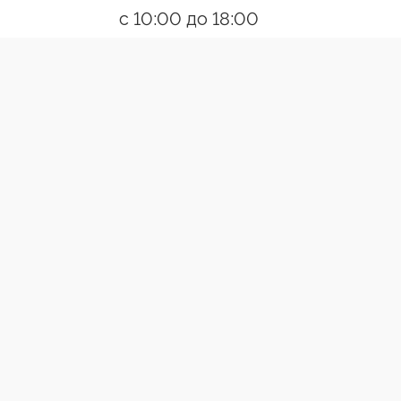
с 10:00 до 18:00
Пн-Пт
Ссылки
О компании
Контакты
Появились вопросы?
Позвони
Разработано:Creative Agency
ВЕРТИКАЛЬНЫЕ ЖАЛЮЗИ