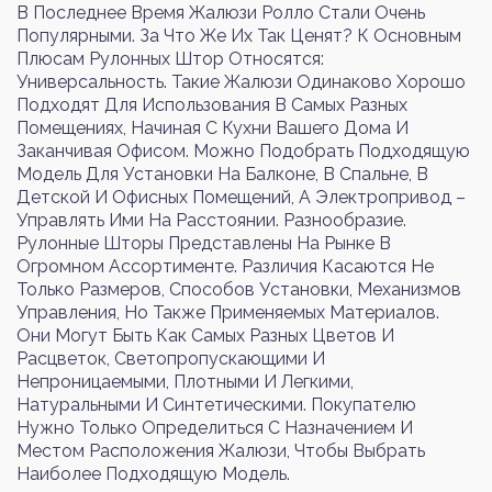
В Последнее Время Жалюзи Ролло Стали Очень
Популярными. За Что Же Их Так Ценят? К Основным
Плюсам Рулонных Штор Относятся:
Универсальность. Такие Жалюзи Одинаково Хорошо
Войти
Регистрация
Подходят Для Использования В Самых Разных
Помещениях, Начиная С Кухни Вашего Дома И
Заканчивая Офисом. Можно Подобрать Подходящую
Номер телефона или почта
Модель Для Установки На Балконе, В Спальне, В
Детской И Офисных Помещений, А Электропривод –
Управлять Ими На Расстоянии. Разнообразие.
Рулонные Шторы Представлены На Рынке В
Огромном Ассортименте. Различия Касаются Не
Пароль
Только Размеров, Способов Установки, Механизмов
Управления, Но Также Применяемых Материалов.
Они Могут Быть Как Самых Разных Цветов И
Расцветок, Светопропускающими И
Забыли пароль?
Непроницаемыми, Плотными И Легкими,
Натуральными И Синтетическими. Покупателю
Нужно Только Определиться С Назначением И
Местом Расположения Жалюзи, Чтобы Выбрать
Войти
Наиболее Подходящую Модель.