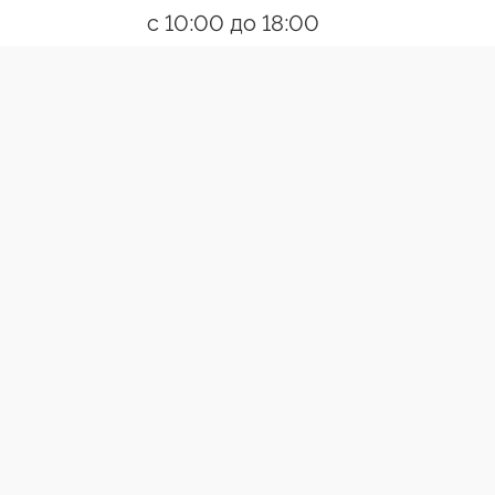
с 10:00 до 18:00
Пн-Пт
Ссылки
О компании
Контакты
Появились вопросы?
Позвони
Разработано:Creative Agency
ВЕРТИКАЛЬНЫЕ ЖАЛЮЗИ