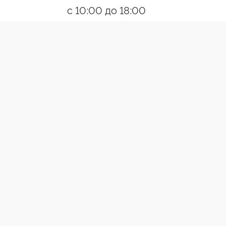
с 10:00 до 18:00
Пн-Пт
Ссылки
О компании
Контакты
Появились вопросы?
Позвони
Разработано:Creative Agency
ВЕРТИКАЛЬНЫЕ ЖАЛЮЗИ