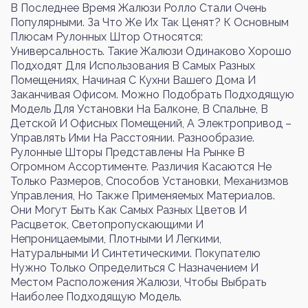
В Последнее Время Жалюзи Ролло Стали Очень
Популярными. За Что Же Их Так Ценят? К Основным
Плюсам Рулонных Штор Относятся:
Универсальность. Такие Жалюзи Одинаково Хорошо
Войти
Регистрация
Подходят Для Использования В Самых Разных
Помещениях, Начиная С Кухни Вашего Дома И
Заканчивая Офисом. Можно Подобрать Подходящую
Номер телефона или почта
Модель Для Установки На Балконе, В Спальне, В
Детской И Офисных Помещений, А Электропривод –
Управлять Ими На Расстоянии. Разнообразие.
Рулонные Шторы Представлены На Рынке В
Огромном Ассортименте. Различия Касаются Не
Пароль
Только Размеров, Способов Установки, Механизмов
Управления, Но Также Применяемых Материалов.
Они Могут Быть Как Самых Разных Цветов И
Расцветок, Светопропускающими И
Забыли пароль?
Непроницаемыми, Плотными И Легкими,
Натуральными И Синтетическими. Покупателю
Нужно Только Определиться С Назначением И
Местом Расположения Жалюзи, Чтобы Выбрать
Войти
Наиболее Подходящую Модель.