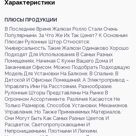
Характеристики
ПЛЮСЫ ПРОДУКЦИИ
В Последнее Время Жалюзи Ролло Стали Очень
Популярными. За Что Же Их Так Ценят? К Основным
Войти
Регистрация
Плюсам Рулонных Штор Относятся:
Универсальность. Такие Жалюзи Одинаково Хорошо
Подходят Для Использования В Самых Разных
Номер телефона или почта
Помещениях, Начиная С Кухни Вашего Дома И
Заканчивая Офисом. Можно Подобрать Подходящую
Модель Для Установки На Балконе, В Спальне, В
Детской И Офисных Помещений, А Электропривод –
Управлять Ими На Расстоянии. Разнообразие.
Пароль
Рулонные Шторы Представлены На Рынке В
Огромном Ассортименте. Различия Касаются Не
Только Размеров, Способов Установки, Механизмов
Управления, Но Также Применяемых Материалов.
Забыли пароль?
Они Могут Быть Как Самых Разных Цветов И
Расцветок, Светопропускающими И
Непроницаемыми, Плотными И Легкими,