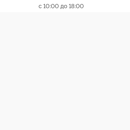
с 10:00 до 18:00
Пн-Пт
Ссылки
О компании
Контакты
Появились вопросы?
Позвони
Разработано:Creative Agency
ВЕРТИКАЛЬНЫЕ ЖАЛЮЗИ