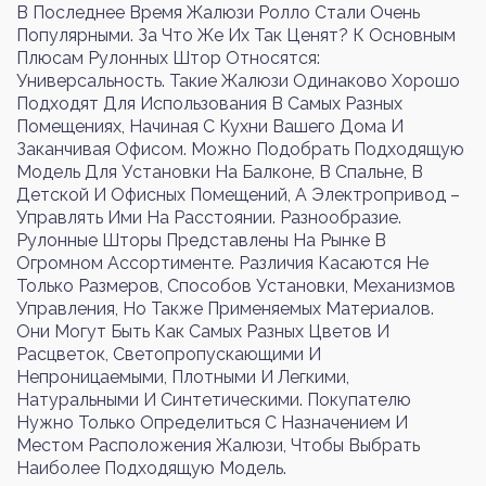
В Последнее Время Жалюзи Ролло Стали Очень
Популярными. За Что Же Их Так Ценят? К Основным
Плюсам Рулонных Штор Относятся:
Универсальность. Такие Жалюзи Одинаково Хорошо
Войти
Регистрация
Подходят Для Использования В Самых Разных
Помещениях, Начиная С Кухни Вашего Дома И
Заканчивая Офисом. Можно Подобрать Подходящую
Номер телефона или почта
Модель Для Установки На Балконе, В Спальне, В
Детской И Офисных Помещений, А Электропривод –
Управлять Ими На Расстоянии. Разнообразие.
Рулонные Шторы Представлены На Рынке В
Огромном Ассортименте. Различия Касаются Не
Пароль
Только Размеров, Способов Установки, Механизмов
Управления, Но Также Применяемых Материалов.
Они Могут Быть Как Самых Разных Цветов И
Расцветок, Светопропускающими И
Забыли пароль?
Непроницаемыми, Плотными И Легкими,
Натуральными И Синтетическими. Покупателю
Нужно Только Определиться С Назначением И
Местом Расположения Жалюзи, Чтобы Выбрать
Войти
Наиболее Подходящую Модель.