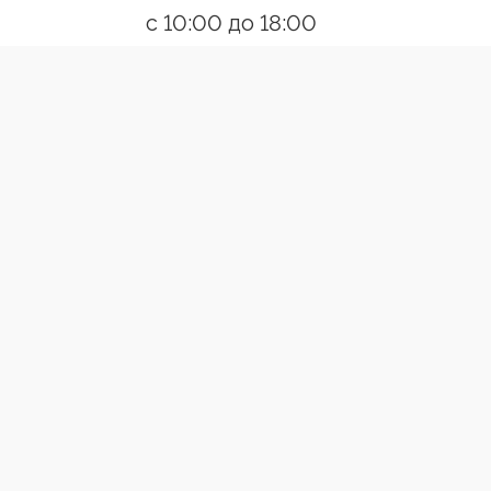
с 10:00 до 18:00
Пн-Пт
Ссылки
О компании
Контакты
Появились вопросы?
Позвони
Разработано:Creative Agency
ВЕРТИКАЛЬНЫЕ ЖАЛЮЗИ