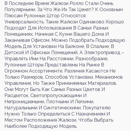
В Последнее Время Жалюзи Ролло Стали Очень
Популярными. За Что Же Их Так Ценят? К Основным
Плюсам Рулонных Штор Относятся:
Универсальность. Такие Жалюзи Одинаково Хорошо
Войти
Регистрация
Подходят Для Использования В Самых Разных
Помещениях, Начиная С Кухни Вашего Дома И
Заканчивая Офисом. Можно Подобрать Подходящую
Номер телефона или почта
Модель Для Установки На Балконе, В Спальне, В
Детской И Офисных Помещений, А Электропривод –
Управлять Ими На Расстоянии. Разнообразие.
Рулонные Шторы Представлены На Рынке В
Огромном Ассортименте. Различия Касаются Не
Пароль
Только Размеров, Способов Установки, Механизмов
Управления, Но Также Применяемых Материалов.
Они Могут Быть Как Самых Разных Цветов И
Расцветок, Светопропускающими И
Забыли пароль?
Непроницаемыми, Плотными И Легкими,
Натуральными И Синтетическими. Покупателю
Нужно Только Определиться С Назначением И
Местом Расположения Жалюзи, Чтобы Выбрать
Войти
Наиболее Подходящую Модель.