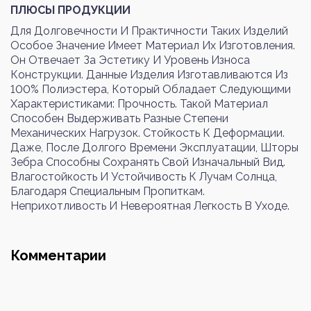
Войти
Регистрация
ПЛЮСЫ ПРОДУКЦИИ
Для Долговечности И Практичности Таких Изделий
Особое Значение Имеет Материал Их Изготовления.
Номер телефона или почта
Он Отвечает За Эстетику И Уровень Износа
Конструкции. Данные Изделия Изготавливаются Из
100% Полиэстера, Который Обладает Следующими
Характеристиками: Прочность. Такой Материал
Способен Выдерживать Разные Степени
Пароль
Механических Нагрузок. Стойкость К Деформации.
Даже, После Долгого Времени Эксплуатации, Шторы
Зебра Способны Сохранять Свой Изначальный Вид.
Влагостойкость И Устойчивость К Лучам Солнца,
Забыли пароль?
Благодаря Специальным Пропиткам.
Неприхотливость И Невероятная Легкость В Уходе.
Войти
Комментарии
Почта