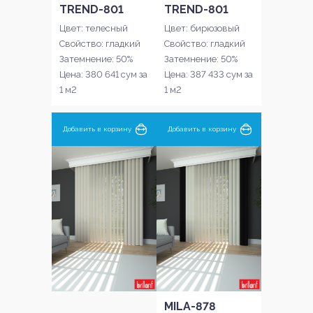
75%
(207)
75%
(207)
75%
(207)
75%
(207)
75%
(207)
TREND-801
TREND-801
Узбекистан
(241)
Узбекистан
(241)
Узбекистан
(241)
Цвет: телесный
Цвет: бирюзовый
75%
(207)
75%
(207)
75%
(207)
75%
(207)
75%
(207)
Свойство: гладкий
Свойство: гладкий
Войти
Узбекистан
(241)
Узбекистан
(241)
Узбекистан
(241)
Затемнение: 50%
Затемнение: 50%
75%
(207)
75%
(207)
75%
(207)
75%
(207)
75%
(207)
Почта
Цена: 380 641 сум за
Цена: 387 433 сум за
Узбекистан
(241)
Узбекистан
(241)
Узбекистан
(241)
1 м2
1 м2
75%
(207)
75%
(207)
75%
(207)
75%
(207)
75%
(207)
Узбекистан
(241)
Узбекистан
(241)
Узбекистан
(241)
Добавить в корзину
Добавить в корзину
75%
(207)
50%
(36)
75%
(207)
75%
(207)
75%
(207)
Номер телефона
Узбекистан
(241)
Узбекистан
(241)
Узбекистан
(241)
75%
(207)
75%
(207)
75%
(207)
75%
(207)
75%
(207)
Узбекистан
(241)
Узбекистан
(241)
Узбекистан
(241)
75%
(207)
75%
(207)
75%
(207)
75%
(207)
75%
(207)
Пароль
Узбекистан
(241)
Узбекистан
(241)
Узбекистан
(241)
75%
(207)
75%
(207)
90%
(229)
75%
(207)
90%
(229)
Узбекистан
(241)
Узбекистан
(241)
Узбекистан
(241)
90%
(229)
90%
(229)
90%
(229)
90%
(229)
90%
(229)
Повторите пароль
Узбекистан
(241)
Узбекистан
(241)
Узбекистан
(241)
90%
(229)
90%
(229)
75%
(207)
90%
(229)
90%
(229)
MILA-878