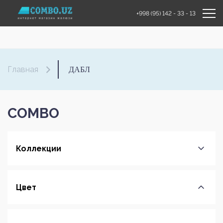
+998 (95) 142 - 33 - 13
ДАБЛ
Главная
COMBO
Коллекции
Цвет
белый
(11)
зеленный
(4)
молочный
(3)