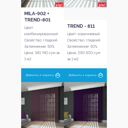
Турция
(159)
Турция
(159)
Турция
(159)
Турция
(159)
90%
(229)
90%
(229)
90%
(229)
90%
(229)
90%
(229)
MILA-902 +
Турция
(159)
Турция
(159)
Турция
(159)
Турция
(159)
TREND-801
90%
(229)
90%
(229)
90%
(229)
90%
(229)
90%
(229)
TREND - 811
Цвет:
Турция
(159)
Турция
(159)
Турция
(159)
Турция
(159)
комбинированный
Цвет: коричневый
90%
(229)
90%
(229)
90%
(229)
90%
(229)
90%
(229)
Свойство: гладкий
Свойство: гладкий
Турция
(159)
Турция
(159)
Турция
(159)
Турция
(159)
Затемнение: 50%
Затемнение: 50%
90%
(229)
90%
(229)
90%
(229)
90%
(229)
90%
(229)
Цена: 381 740 сум за
Цена: 290 500 сум
1 м2
за 1 м2
Турция
(159)
Турция
(159)
Турция
(159)
Турция
(159)
90%
(229)
90%
(229)
90%
(229)
90%
(229)
90%
(229)
Турция
(159)
Турция
(159)
Турция
(159)
Турция
(159)
Добавить в корзину
Добавить в корзину
90%
(229)
90%
(229)
90%
(229)
90%
(229)
90%
(229)
Турция
(159)
Турция
(159)
Турция
(159)
Турция
(159)
90%
(229)
90%
(229)
90%
(229)
90%
(229)
90%
(229)
Турция
(159)
Турция
(159)
Турция
(159)
Турция
(159)
90%
(229)
75%
(207)
75%
(207)
90%
(229)
90%
(229)
Турция
(159)
Турция
(159)
Турция
(159)
Турция
(159)
90%
(229)
90%
(229)
90%
(229)
90%
(229)
90%
(229)
Турция
(159)
Турция
(159)
Турция
(159)
Турция
(159)