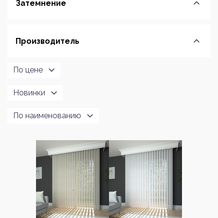
Затемнение
комбинированный
(15)
коричневый
(168)
фиолетовый
(5)
50%
(36)
50%
(36)
50%
(36)
50%
(36)
50%
(36)
Производитель
бежевый
(40)
голубой
(2)
серый
(140)
телесный
(2)
50%
(36)
50%
(36)
50%
(36)
50%
(36)
50%
(36)
бордовый
(1)
бирюзовый
(3)
синий
(3)
оранжевый
(3)
По цене
Турция
(159)
Турция
(159)
Турция
(159)
Турция
(159)
50%
(36)
50%
(36)
75%
(207)
50%
(36)
50%
(36)
черный
(4)
сиреневый
(3)
капучино
(29)
кофейный
(17)
Новинки
Турция
(159)
Турция
(159)
Турция
(159)
Турция
(159)
50%
(36)
50%
(36)
50%
(36)
75%
(207)
50%
(36)
темно-серый
(1)
темно-коричневый
(1)
серебро
(1)
По наименованию
Турция
(159)
Турция
(159)
Турция
(159)
Турция
(159)
75%
(207)
75%
(207)
50%
(36)
75%
(207)
75%
(207)
золотой
(5)
хаки
(4)
красный
(4)
зеленый
(2)
Турция
(159)
Турция
(159)
Турция
(159)
Турция
(159)
50%
(36)
75%
(207)
75%
(207)
75%
(207)
90%
(229)
желтый
(1)
Турция
(159)
Турция
(159)
Турция
(159)
Турция
(159)
90%
(229)
90%
(229)
90%
(229)
90%
(229)
90%
(229)
Турция
(159)
Турция
(159)
Турция
(159)
Турция
(159)
90%
(229)
90%
(229)
90%
(229)
90%
(229)
90%
(229)
Турция
(159)
Турция
(159)
Турция
(159)
Турция
(159)