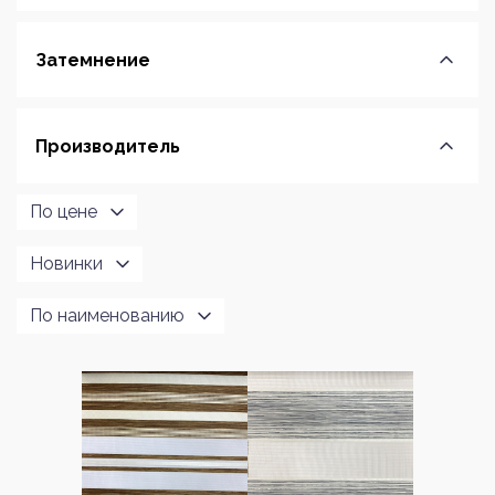
белый
(11)
зеленный
(4)
молочный
(3)
Затемнение
комбинированный
(15)
коричневый
(168)
фиолетовый
(5)
50%
(36)
50%
(36)
50%
(36)
50%
(36)
50%
(36)
Производитель
бежевый
(40)
голубой
(2)
серый
(140)
телесный
(2)
50%
(36)
50%
(36)
50%
(36)
50%
(36)
50%
(36)
бордовый
(1)
бирюзовый
(3)
синий
(3)
оранжевый
(3)
По цене
Турция
(159)
Турция
(159)
Турция
(159)
Турция
(159)
50%
(36)
50%
(36)
75%
(207)
50%
(36)
50%
(36)
черный
(4)
сиреневый
(3)
капучино
(29)
кофейный
(17)
Новинки
Турция
(159)
Турция
(159)
Турция
(159)
Турция
(159)
50%
(36)
50%
(36)
50%
(36)
75%
(207)
50%
(36)
темно-серый
(1)
темно-коричневый
(1)
серебро
(1)
По наименованию
Турция
(159)
Турция
(159)
Турция
(159)
Турция
(159)
75%
(207)
75%
(207)
50%
(36)
75%
(207)
75%
(207)
золотой
(5)
хаки
(4)
красный
(4)
зеленый
(2)
Турция
(159)
Турция
(159)
Турция
(159)
Турция
(159)
50%
(36)
75%
(207)
75%
(207)
75%
(207)
90%
(229)
желтый
(1)
Турция
(159)
Турция
(159)
Турция
(159)
Турция
(159)
90%
(229)
90%
(229)
90%
(229)
90%
(229)
90%
(229)
Турция
(159)
Турция
(159)
Турция
(159)
Турция
(159)