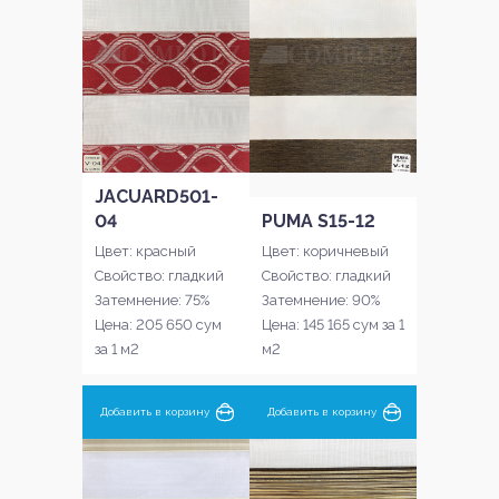
Узбекистан
(241)
Узбекистан
(241)
Узбекистан
(241)
75%
(207)
75%
(207)
75%
(207)
75%
(207)
75%
(207)
Узбекистан
(241)
Узбекистан
(241)
Узбекистан
(241)
75%
(207)
75%
(207)
75%
(207)
90%
(229)
75%
(207)
Узбекистан
(241)
Узбекистан
(241)
Узбекистан
(241)
75%
(207)
90%
(229)
90%
(229)
90%
(229)
90%
(229)
Узбекистан
(241)
Узбекистан
(241)
Узбекистан
(241)
JACUARD501-
90%
(229)
75%
(207)
75%
(207)
75%
(207)
75%
(207)
04
PUMA S15-12
Узбекистан
(241)
Узбекистан
(241)
Узбекистан
(241)
75%
(207)
90%
(229)
75%
(207)
90%
(229)
75%
(207)
Цвет: красный
Цвет: коричневый
Свойство: гладкий
Свойство: гладкий
Узбекистан
(241)
Узбекистан
(241)
Узбекистан
(241)
Затемнение: 75%
Затемнение: 90%
90%
(229)
75%
(207)
90%
(229)
90%
(229)
90%
(229)
Цена: 205 650 сум
Цена: 145 165 сум за 1
Узбекистан
(241)
Узбекистан
(241)
Узбекистан
(241)
за 1 м2
м2
75%
(207)
75%
(207)
75%
(207)
75%
(207)
75%
(207)
Узбекистан
(241)
Узбекистан
(241)
Узбекистан
(241)
50%
(36)
75%
(207)
75%
(207)
75%
(207)
75%
(207)
Добавить в корзину
Добавить в корзину
Узбекистан
(241)
Узбекистан
(241)
Узбекистан
(241)
75%
(207)
75%
(207)
50%
(36)
90%
(229)
75%
(207)
Узбекистан
(241)
Узбекистан
(241)
Узбекистан
(241)