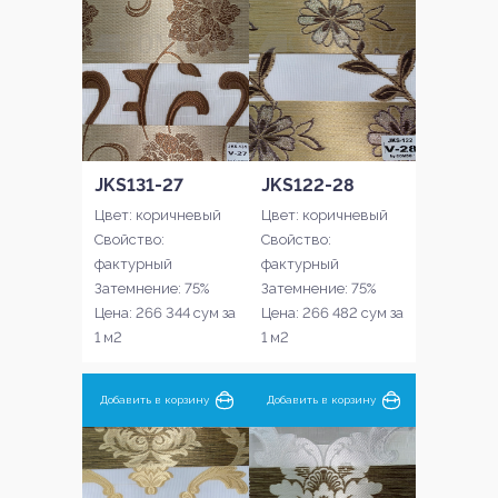
90%
(229)
90%
(229)
90%
(229)
90%
(229)
90%
(229)
Турция
(159)
Турция
(159)
Турция
(159)
Турция
(159)
75%
(207)
90%
(229)
90%
(229)
50%
(36)
50%
(36)
Турция
(159)
Турция
(159)
Турция
(159)
Турция
(159)
75%
(207)
90%
(229)
75%
(207)
90%
(229)
75%
(207)
Турция
(159)
Турция
(159)
Турция
(159)
Турция
(159)
75%
(207)
75%
(207)
75%
(207)
75%
(207)
75%
(207)
JKS131-27
JKS122-28
Турция
(159)
Турция
(159)
Турция
(159)
Турция
(159)
Цвет: коричневый
Цвет: коричневый
75%
(207)
75%
(207)
75%
(207)
75%
(207)
75%
(207)
Свойство:
Свойство:
фактурный
фактурный
Турция
(159)
Турция
(159)
Турция
(159)
Турция
(159)
75%
(207)
75%
(207)
75%
(207)
75%
(207)
75%
(207)
Затемнение: 75%
Затемнение: 75%
Цена: 266 344 сум за
Цена: 266 482 сум за
Турция
(159)
Турция
(159)
Турция
(159)
Турция
(159)
1 м2
1 м2
75%
(207)
75%
(207)
75%
(207)
75%
(207)
90%
(229)
Турция
(159)
Турция
(159)
Турция
(159)
Турция
(159)
75%
(207)
75%
(207)
75%
(207)
90%
(229)
75%
(207)
Добавить в корзину
Добавить в корзину
Турция
(159)
Турция
(159)
Турция
(159)
Турция
(159)
90%
(229)
50%
(36)
75%
(207)
75%
(207)
75%
(207)
Турция
(159)
Турция
(159)
Турция
(159)
Турция
(159)