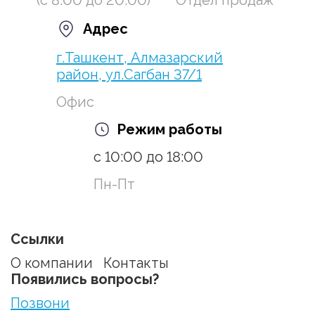
Китай
(72)
Китай
(72)
Китай
(72)
Китай
(72)
Адрес
Китай
(72)
Китай
(72)
Китай
(72)
Китай
(72)
г.Ташкент, Алмазарский
район, ул.Сагбан 37/1
Китай
(72)
Китай
(72)
Китай
(72)
Китай
(72)
Офис
Китай
(72)
Китай
(72)
Китай
(72)
Китай
(72)
Режим работы
Китай
(72)
Китай
(72)
Китай
(72)
Китай
(72)
с 10:00 до 18:00
Китай
(72)
Китай
(72)
Китай
(72)
Китай
(72)
Пн-Пт
Китай
(72)
Китай
(72)
Китай
(72)
Китай
(72)
Ссылки
Китай
(72)
Китай
(72)
Китай
(72)
Китай
(72)
О компании
Контакты
Появились вопросы?
Китай
(72)
Китай
(72)
Китай
(72)
Китай
(72)
Позвони
Китай
(72)
Китай
(72)
Китай
(72)
Китай
(72)