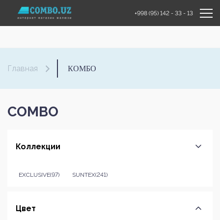
+998 (95) 142 - 33 - 13
КОМБО
Главная
COMBO
Коллекции
EXCLUSIVE
(97)
SUNTEX
(241)
Цвет