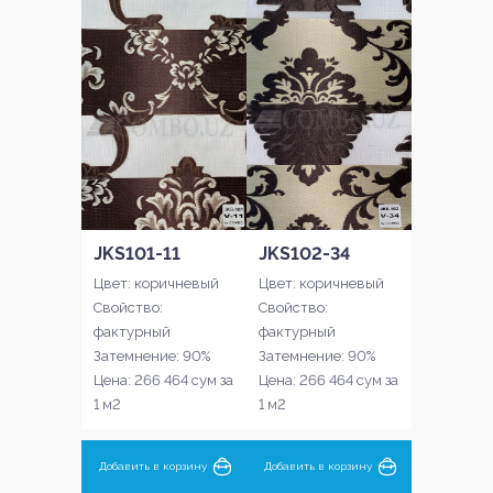
75%
(207)
75%
(207)
75%
(207)
75%
(207)
75%
(207)
Пароль
Узбекистан
(241)
Узбекистан
(241)
Узбекистан
(241)
75%
(207)
75%
(207)
75%
(207)
75%
(207)
75%
(207)
Узбекистан
(241)
Узбекистан
(241)
Узбекистан
(241)
75%
(207)
75%
(207)
75%
(207)
75%
(207)
75%
(207)
Забыли пароль?
Узбекистан
(241)
Узбекистан
(241)
Узбекистан
(241)
75%
(207)
75%
(207)
75%
(207)
75%
(207)
75%
(207)
Узбекистан
(241)
Узбекистан
(241)
Узбекистан
(241)
Войти
75%
(207)
75%
(207)
75%
(207)
75%
(207)
75%
(207)
Почта
Узбекистан
(241)
Узбекистан
(241)
Узбекистан
(241)
JKS101-11
JKS102-34
75%
(207)
50%
(36)
75%
(207)
75%
(207)
75%
(207)
Цвет: коричневый
Цвет: коричневый
Узбекистан
(241)
Узбекистан
(241)
Узбекистан
(241)
Свойство:
Свойство:
75%
(207)
75%
(207)
75%
(207)
75%
(207)
75%
(207)
фактурный
фактурный
Узбекистан
(241)
Узбекистан
(241)
Узбекистан
(241)
Номер телефона
Затемнение: 90%
Затемнение: 90%
75%
(207)
75%
(207)
75%
(207)
75%
(207)
75%
(207)
Цена: 266 464 сум за
Цена: 266 464 сум за
Узбекистан
(241)
Узбекистан
(241)
Узбекистан
(241)
1 м2
1 м2
75%
(207)
75%
(207)
90%
(229)
75%
(207)
90%
(229)
Узбекистан
(241)
Узбекистан
(241)
Узбекистан
(241)
Пароль
Добавить в корзину
Добавить в корзину
90%
(229)
90%
(229)
90%
(229)
90%
(229)
90%
(229)