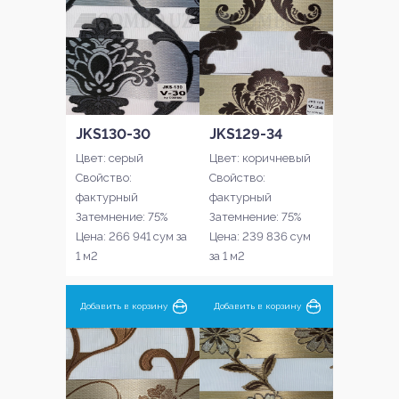
Турция
(159)
Турция
(159)
Турция
(159)
Турция
(159)
90%
(229)
90%
(229)
90%
(229)
90%
(229)
90%
(229)
Турция
(159)
Турция
(159)
Турция
(159)
Турция
(159)
90%
(229)
90%
(229)
90%
(229)
90%
(229)
90%
(229)
Турция
(159)
Турция
(159)
Турция
(159)
Турция
(159)
90%
(229)
90%
(229)
90%
(229)
90%
(229)
90%
(229)
JKS130-30
JKS129-34
Турция
(159)
Турция
(159)
Турция
(159)
Турция
(159)
90%
(229)
90%
(229)
90%
(229)
90%
(229)
90%
(229)
Цвет: серый
Цвет: коричневый
Свойство:
Свойство:
Турция
(159)
Турция
(159)
Турция
(159)
Турция
(159)
фактурный
фактурный
90%
(229)
90%
(229)
90%
(229)
90%
(229)
90%
(229)
Затемнение: 75%
Затемнение: 75%
Турция
(159)
Турция
(159)
Турция
(159)
Турция
(159)
Цена: 266 941 сум за
Цена: 239 836 сум
90%
(229)
90%
(229)
90%
(229)
90%
(229)
90%
(229)
1 м2
за 1 м2
Турция
(159)
Турция
(159)
Турция
(159)
Турция
(159)
90%
(229)
90%
(229)
90%
(229)
90%
(229)
90%
(229)
Добавить в корзину
Добавить в корзину
Турция
(159)
Турция
(159)
Турция
(159)
Турция
(159)
90%
(229)
90%
(229)
90%
(229)
90%
(229)
90%
(229)
Турция
(159)
Турция
(159)
Турция
(159)
Турция
(159)
90%
(229)
75%
(207)
75%
(207)
90%
(229)
90%
(229)
Турция
(159)
Турция
(159)
Турция
(159)
Турция
(159)