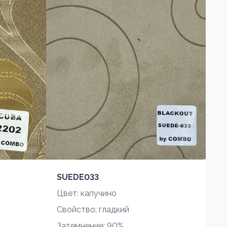
SUEDE033
Цвет: капучино
Свойство: гладкий
Затемнение: 90%