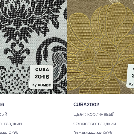
Повторите пароль
Войти через Google
16
CUBA2002
рый
Цвет: коричневый
: гладкий
Свойство: гладкий
ние: 90%
Затемнение: 90%