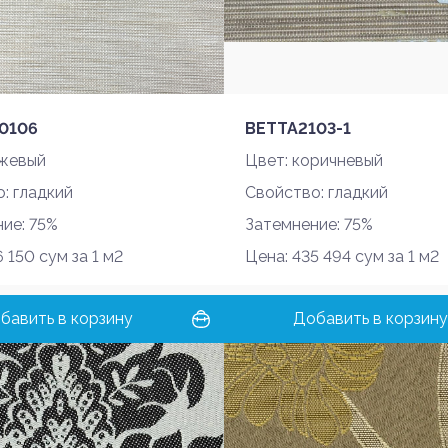
Забыли пароль?
0106
BETTA2103-1
ежевый
Цвет: коричневый
Войти
: гладкий
Свойство: гладкий
Почта
ие: 75%
Затемнение: 75%
 150 сум за 1 м2
Цена: 435 494 сум за 1 м2
Номер телефона
бавить в корзину
Добавить в корзину
Пароль