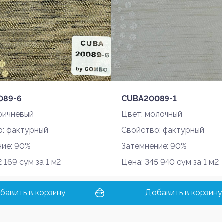
Войти
Регистрация
Номер телефона или почта
089-6
CUBA20089-1
Пароль
ричневый
Цвет: молочный
о: фактурный
Свойство: фактурный
ние: 90%
Затемнение: 90%
Забыли пароль?
 169 сум за 1 м2
Цена: 345 940 сум за 1 м2
Войти
бавить в корзину
Добавить в корзину
Почта