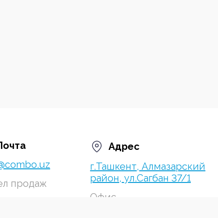
Почта
Адрес
o@combo.uz
г.Ташкент, Алмазарский
район, ул.Сагбан 37/1
ел продаж
Офис