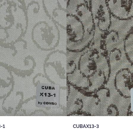
-1
CUBAX13-3