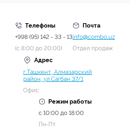
Узбекистан
(241)
Узбекистан
(241)
Узбекистан
(241)
Узбекистан
(241)
Узбекистан
(241)
Узбекистан
(241)
Телефоны
Почта
+998 (95) 142 - 33 - 13
info@combo.uz
Китай
(72)
Китай
(72)
Китай
(72)
Китай
(72)
(с 8:00 до 20:00)
Отдел продаж
Китай
(72)
Китай
(72)
Китай
(72)
Китай
(72)
Адрес
Китай
(72)
Китай
(72)
Китай
(72)
Китай
(72)
г.Ташкент, Алмазарский
район, ул.Сагбан 37/1
Китай
(72)
Китай
(72)
Китай
(72)
Китай
(72)
Офис
Китай
(72)
Китай
(72)
Китай
(72)
Китай
(72)
Режим работы
Китай
(72)
Китай
(72)
Китай
(72)
Китай
(72)
с 10:00 до 18:00
Китай
(72)
Китай
(72)
Китай
(72)
Китай
(72)
Пн-Пт