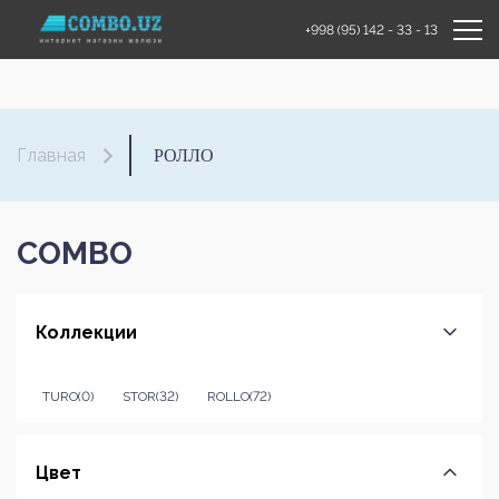
+998 (95) 142 - 33 - 13
РОЛЛО
Главная
COMBO
Коллекции
TURO
(0)
STOR
(32)
ROLLO
(72)
Цвет